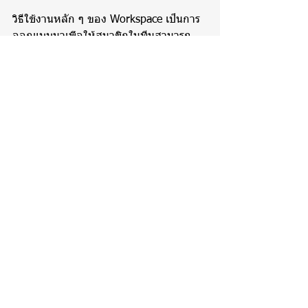
วิธีใช้งานหลัก ๆ ของ Workspace เป็นการ
ออกแบบมาเพื่อให้สมาชิกในทีมสามารถ
ทำงานร่วมกันได้อย่างลงตัว แม้จะอยู่กัน
คนละที่ก็ตาม อีกทั้งสมาชิกทุกคนในทีมยัง
สามารถทำงานพร้อมกันได้แบบ Realtime 
ซึ่งสามารถช่วยกันระดมสมอง เพื่อช่วยให้
งานออกมาสมบูรณ์แบบและช่วยให้ทำงาน
ได้เร็วขึ้น
สรุป
Workspace เป็นแอปพลิเคชันที่ออกแบบมา
เพื่อช่วยรองรับการทำงาน ซึ่ง Google 