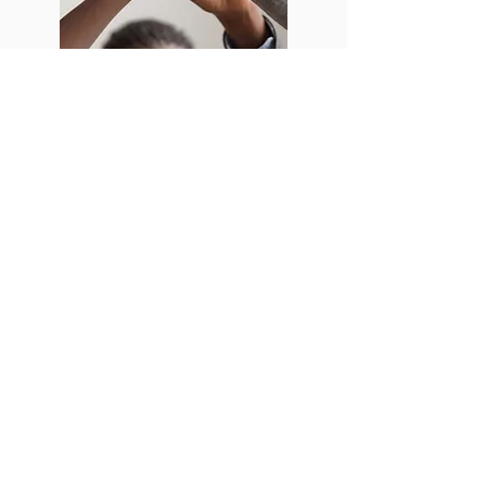
ระบบการจัดส่ง