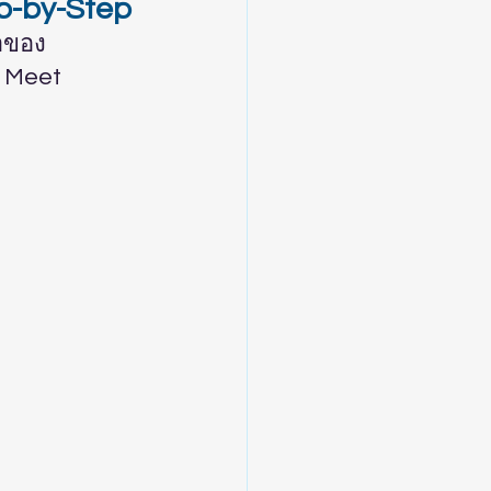
ep-by-Step
้าของ
e Meet