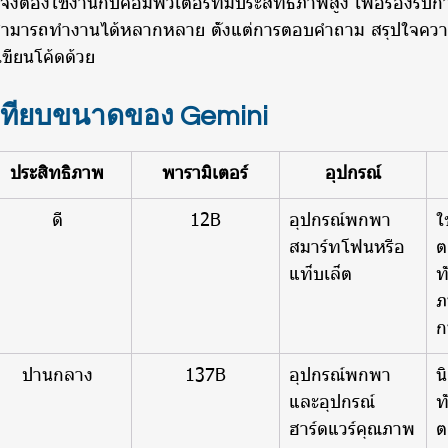
 จึงต้องใช้งานกับคอมพิวเตอร์ที่มีประสิทธิภาพสูง เพื่อรองรับ
ยังสามารถทำงานได้หลากหลาย ตั้งแต่การตอบคำถาม สรุปใจค
เขียนโค้ดด้วย
เทียบขนาดของ Gemini
ประสิทธิภาพ
พารามิเตอร์
อุปกรณ์
ดี
12B
อุปกรณ์พกพา 
ใ
สมาร์ทโฟนหรือ
ต
แท็บเล็ต
ท
ภ
ก
ปานกลาง
137B
อุปกรณ์พกพา 
น
และอุปกรณ์
ท
ฮาร์ดแวร์คุณภาพ
ต