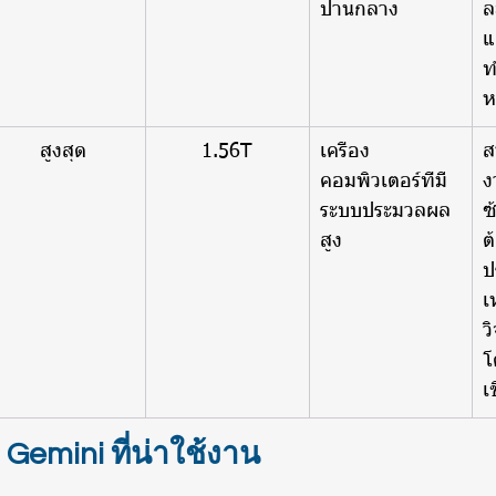
ปานกลาง
ล
แ
ท
ห
สูงสุด
1.56T
เครื่อง
ส
คอมพิวเตอร์ที่มี
ง
ระบบประมวลผล
ซ
สูง
ต
ป
เ
ว
โ
เ
Gemini ที่น่าใช้งาน