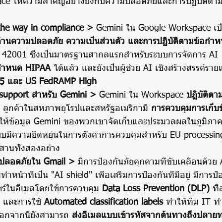
the way in compliance >
 Gemini ใน Google Workspace เป
งด้านความปลอดภัย ความเป็นส่วนตัว และการปฏิบัติตามข้อกำ
O 42001 ซึ่งเป็นมาตรฐานสากลแรกสำหรับระบบการจัดการ AI
อกำหนด HIPAA
 ได้แล้ว และยังเป็นผู้ช่วย AI เชิงสร้างสรรค์ราย
5 และ US FedRAMP High
support สำหรับ Gemini >
 Gemini ใน Workspace 
ปฏิบัติต
 ลูกค้าในสหภาพยุโรปและสหรัฐอเมริกามี 
การควบคุมการเก็บข
่อให้ข้อมูล Gemini ของพวกเขาจัดเก็บและประมวลผลในภูมิภา
ะบบมีความยืดหยุ่นในการตั้งค่าการควบคุมสำหรับ EU processin
สานทั้งสองอย่าง
มปลอดภัยใน Gmail >
 มีการป้องกันภัยคุกคามที่ขับเคลื่อนด้วย
หน้าที่เป็น "AI shield" เพื่อเสริมการป้องกันที่มีอยู่ มีการป้อ
ร์ในอีเมลโดยใช้การควบคุม 
Data Loss Prevention (DLP)
 ที
 และการใช้ 
Automated classification labels
 ทำให้ทีม IT ท
อกจากนี้ยังสามารถ 
ส่งอีเมลแบบเข้ารหัสจากต้นทางถึงปลาย