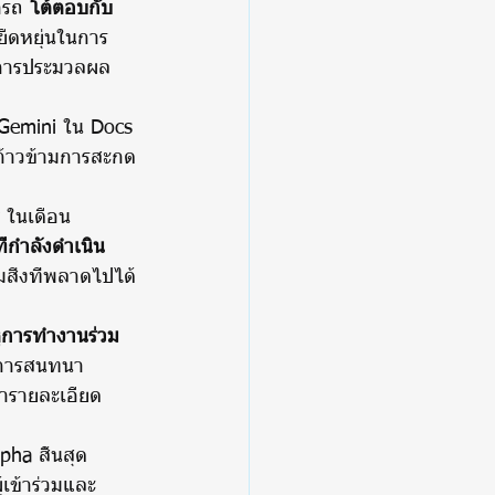
ารถ 
โต้ตอบกับ
ืดหยุ่นในการ
งการประมวลผล
 Gemini ใน Docs 
ก้าวข้ามการสะกด
w ในเดือน
่กำลังดำเนิน
สิ่งที่พลาดไปได้
่หูการทำงานร่วม
กการสนทนา
ารายละเอียด
pha สิ้นสุด
ู้เข้าร่วมและ