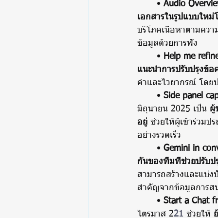
	• 
Audio Overvi
เอกสารในรูปแบบใหม่โ
บริโภคเนื้อหาตามควา
ข้อมูลด้วยการฟัง
	• 
Help me refin
แนะนำการปรับปรุงข้อค
คำและไวยากรณ์ โดยป
	• 
Side panel ca
มิถุนายน 2025 เป็น 
ผู
อยู่
 ช่วยให้ผู้เข้าร่ว
อย่างรวดเร็ว
	• 
Gemini in con
กันของทีมที่ช่วยปรับ
สามารถสร้างและแบ่งป
สำคัญจากข้อมูลการส
	• 
Start a Chat f
ไตรมาส 2
21
 ช่วยให้ 
ย