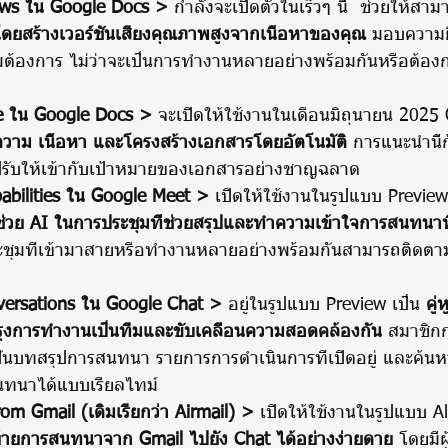
ews ใน Google Docs >
 กำลังจะเปิดตัวในเร็วๆ นี้
 ช่วยให้สาม
ดยสร้างเวอร์ชันเสียงคุณภาพสูงจากเนื้อหาของคุณ
 มอบความย
มต้องการ ไม่ว่าจะเป็นการทำงานหลายอย่างพร้อมกันหรือต้อ
e ใน Google Docs > 
จะเปิดให้ใช้งานในเดือนมิถุนายน 2025
วาม เนื้อหา และโครงสร้างเอกสารโดยอัตโนมัติ
 การแนะนำนี้
รับให้เข้ากับเป้าหมายของเอกสารอย่างชาญฉลาด
pabilities ใน Google Meet >
 เปิดให้ใช้งานในรูปแบบ Previe
้ช่วย AI ในการประชุมที่ช่วยสรุปและทำความเข้าใจการสนทนาที
มประชุมที่เข้ามาสายหรือทำงานหลายอย่างพร้อมกันสามารถติดตาม
versations ใน Google Chat >
 อยู่ในรูปแบบ Preview เป็น 
คู
ปรุงการทำงานเป็นทีมและขับเคลื่อนความสอดคล้องกัน
 สมาชิ
ันบทสรุปการสนทนา รายการการดำเนินการที่เปิดอยู่ และค้นห
นทนาได้แบบเรียลไทม์
rom Gmail (เดิมเรียกว่า Airmail) > 
เปิดให้ใช้งานในรูปแบบ Al
้ายการสนทนาจาก Gmail ไปยัง Chat ได้อย่างง่ายดาย
 โดยมีผ