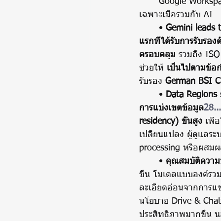
	Google Workspace ให้ความสำคัญอย่างยิ่งกับความปลอดภัยและการปฏิบัติตามข้อกำหนด โดย
เฉพาะเมื่อรวมกับ AI 
	• 
Gemini leads 
แรกที่ได้รับการรับรอ
ครอบคลุม
 รวมถึง IS
ช่วยให้ 
เป็นไปตามข้
รับรอง 
German BSI C
	• 
Data Regions 
การแบ่งเขตข้อมูล
28...
residency) ขั้นสูง
 เพื
เปลี่ยนแปลง ผู้ดูแลร
processing หรือผสมผ
	• 
คุณสมบัติควา
ขึ้น โมเดลแบบองค์รวมทำ
ละเอียดอ่อนจากการแช
นโยบาย Drive & Chat
ประสิทธิภาพมากขึ้น น