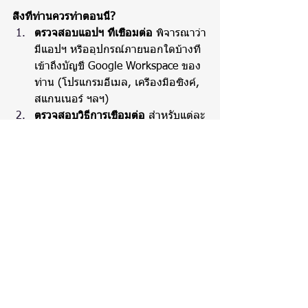
สิ่งที่ท่านควรทำตอนนี้?
ตรวจสอบแอปฯ ที่เชื่อมต่อ
 พิจารณาว่า
มีแอปฯ หรืออุปกรณ์ภายนอกใดบ้างที่
เข้าถึงบัญชี Google Workspace ของ
ท่าน (โปรแกรมอีเมล, เครื่องมือซิงค์, 
สแกนเนอร์ ฯลฯ)
ตรวจสอบวิธีการเชื่อมต่อ
 สำหรับแต่ละ
แอปฯ ให้ตรวจสอบว่าใช้ "ลงชื่อเข้าใช้
ด้วย Google" หรือไม่ หากใช่ ท่านอาจ
ไม่พบปัญหาในการใช้งานแอปฯ 
อัปเดตหรือใช้รหัสผ่านสำหรับ
แอปฯ
 หากแอปฯใช้รหัสผ่าน Google 
หลักของท่าน ให้ลองอัปเดตแอปฯ 
หรือกำหนดค่าใหม่เพื่อใช้ "ลงชื่อเข้า
ใช้ด้วย Google" หากไม่สามารถทำได้ 
ให้สร้างและใช้รหัสผ่านสำหรับแอปฯ 
(อย่าลืมข้อกำหนดเรื่อง 2SV)
ติดต่อผู้ดูแลระบบของท่าน
 หากท่านไม่