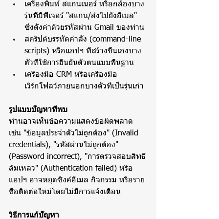
เครื่องพิมพ์ สแกนเนอร์ หรือกล้องบาง
รุ่นที่มีฟีเจอร์ "สแกน/ส่งไปยังอีเมล" 
ซึ่งตั้งค่าด้วยรหัสผ่าน Gmail ของท่าน
สคริปต์บรรทัดคำสั่ง (command-line 
scripts) หรือแอปฯ ที่สร้างขึ้นเองบาง
ตัวที่ใช้การยืนยันตัวตนแบบพื้นฐาน
เครื่องมือ CRM หรือเครื่องมือ
เวิร์กโฟลว์ภายนอกบางตัวที่เป็นรุ่นเก่า
รูปแบบปัญหาที่พบ
ท่านอาจเห็นข้อความแสดงข้อผิดพลาด 
เช่น "ข้อมูลประจำตัวไม่ถูกต้อง" (Invalid 
credentials), "รหัสผ่านไม่ถูกต้อง" 
(Password incorrect), "การตรวจสอบสิทธิ์
ล้มเหลว" (Authentication failed) หรือ
แอปฯ อาจหยุดซิงค์อีเมล กิจกรรม หรือราย
ชื่อติดต่อใหม่โดยไม่มีการแจ้งเตือน
วิธีการแก้ปัญหา