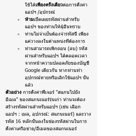
ใช้ได้
เพียงครั้งเดียว
ต่อการตั้งค่า
แอปฯ /อุปกรณ์
ห้าม
เปิดเผยรหัสผ่านสำหรับ
แอปฯ ของท่านให้ผู้อื่นทราบ
ท่านไม่จำเป็นต้องจำรหัสนี้ เพียง
แค่วางลงในตำแหน่งที่ต้องการ
ท่านสามารถเพิกถอน (ลบ) รหัส
ผ่านสำหรับแอปฯ ได้ตลอดเวลา
จากหน้าความปลอดภัยของบัญชี 
Google เดียวกัน หากท่านทำ
อุปกรณ์หายหรือเลิกใช้แอปฯ นั้น
แล้ว
ตัวอย่าง
 การตั้งค่าฟีเจอร์ "สแกนไปยัง
อีเมล" ของสแกนเนอร์รุ่นเก่า ท่านจะต้อง
สร้างรหัสผ่านสำหรับแอปฯ (เช่น เลือก 
แอปฯ : เมล, อุปกรณ์: สแกนเนอร์) และวาง
รหัส 16 หลักนั้นลงในช่องรหัสผ่านในการ
ตั้งค่าเครือข่าย/อีเมลของสแกนเนอร์